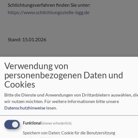
Schlichtungsverfahren finden Sie unter:
https://www.schlichtungsstelle-bgg.de
Stand: 15.01.2026
Verwendung von
Wochenspruch
personenbezogenen Daten und
Wem viel gegeben ist, bei dem wird man viel suchen; und
Cookies
wem viel anvertraut ist, von dem wird man umso mehr
Bitte die Dienste und Anwendungen von Drittanbietern auswählen, di
fordern.
wir nutzen möchten.
Für weitere Informationen bitte unsere
Lukas 12,48
Datenschutzhinweise
lesen.
Nächste Veranstaltungen
Funktional
(immer erforderlich)
Speichern von Daten: Cookie für die Benutzersitzung