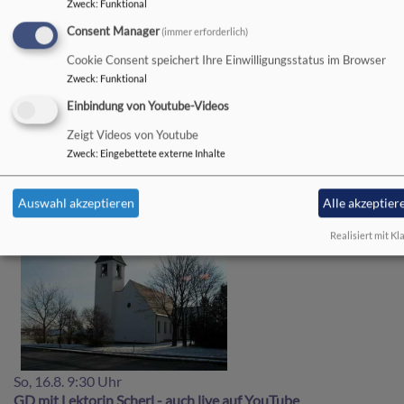
Zweck
:
Funktional
Consent Manager
(immer erforderlich)
Cookie Consent speichert Ihre Einwilligungsstatus im Browser
Zweck
:
Funktional
Einbindung von Youtube-Videos
So, 9.8. 9:30 Uhr
Zeigt Videos von Youtube
GD mit Lektor Steininger - auch live auf YouTube
Zweck
:
Eingebettete externe Inhalte
Speichersdorf
in der Evang. Christuskirche
Auswahl akzeptieren
Alle akzeptier
Realisiert mit Kl
So, 16.8. 9:30 Uhr
GD mit Lektorin Scherl - auch live auf YouTube