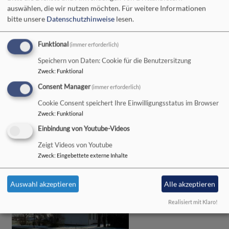
Nächste Veranstaltungen
auswählen, die wir nutzen möchten.
Für weitere Informationen
bitte unsere
Datenschutzhinweise
lesen.
Funktional
(immer erforderlich)
Speichern von Daten: Cookie für die Benutzersitzung
Zweck
:
Funktional
Consent Manager
(immer erforderlich)
Cookie Consent speichert Ihre Einwilligungsstatus im Browser
So, 9.8. 9:30 Uhr
Zweck
:
Funktional
GD mit Lektor Steininger - auch live auf YouTube
Speichersdorf
in der Evang. Christuskirche
Einbindung von Youtube-Videos
Zeigt Videos von Youtube
Zweck
:
Eingebettete externe Inhalte
Auswahl akzeptieren
Alle akzeptieren
Realisiert mit Klaro!