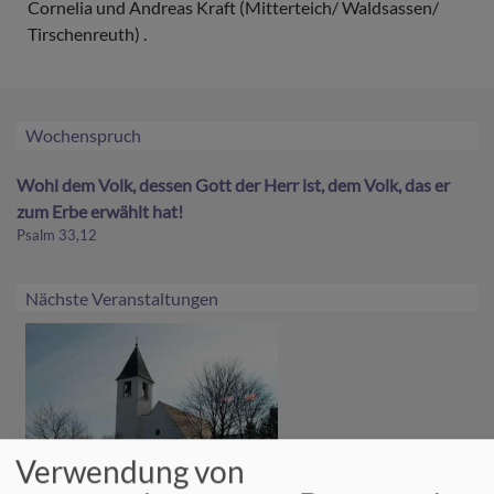
Cornelia und Andreas Kraft (Mitterteich/ Waldsassen/
Tirschenreuth) .
Wochenspruch
Wohl dem Volk, dessen Gott der Herr ist, dem Volk, das er
zum Erbe erwählt hat!
Psalm 33,12
Nächste Veranstaltungen
Verwendung von