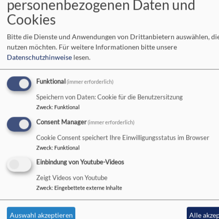
personenbezogenen Daten und
So, 16.8. 9:30 Uhr
Cookies
GD mit Lektorin Scherl - auch live auf YouTube
Speichersdorf
in der Evang. Christuskirche
Bitte die Dienste und Anwendungen von Drittanbietern auswählen, di
nutzen möchten.
Für weitere Informationen bitte unsere
Datenschutzhinweise
lesen.
Funktional
(immer erforderlich)
Speichern von Daten: Cookie für die Benutzersitzung
Zweck
:
Funktional
Consent Manager
(immer erforderlich)
Cookie Consent speichert Ihre Einwilligungsstatus im Browser
Mo, 17.8. 9-10:30 Uhr
Zweck
:
Funktional
Gebetskreis
Einbindung von Youtube-Videos
Speichersdorf
Evang. Gemeindehaus
Zeigt Videos von Youtube
Zweck
:
Eingebettete externe Inhalte
Auswahl akzeptieren
Alle akze