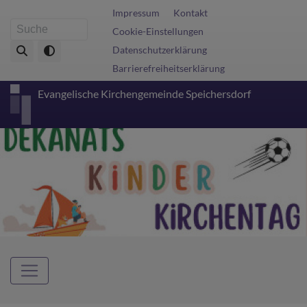
Direkt
Fußbereichsmenü
Impressum
Kontakt
zum
Cookie-Einstellungen
Suche
Inhalt
Datenschutzerklärung
Barrierefreiheitserklärung
Evangelische Kirchengemeinde Speichersdorf
Hauptnavigation