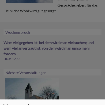
Gespräche geben, für das
leibliche Wohl wird gut gesorgt.
Wochenspruch
Wem viel gegeben ist, bei dem wird man viel suchen; und
wem viel anvertraut ist, von dem wird man umso mehr
fordern.
Lukas 12,48
Nächste Veranstaltungen