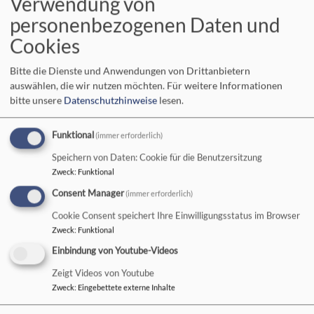
Verwendung von
personenbezogenen Daten und
Cookies
So, 9.8. 9:30 Uhr
GD mit Lektor Steininger - auch live auf YouTube
Bitte die Dienste und Anwendungen von Drittanbietern
Speichersdorf
in der Evang. Christuskirche
auswählen, die wir nutzen möchten.
Für weitere Informationen
bitte unsere
Datenschutzhinweise
lesen.
Funktional
(immer erforderlich)
Speichern von Daten: Cookie für die Benutzersitzung
Zweck
:
Funktional
Consent Manager
(immer erforderlich)
Cookie Consent speichert Ihre Einwilligungsstatus im Browser
Zweck
:
Funktional
So, 16.8. 9:30 Uhr
Einbindung von Youtube-Videos
GD mit Lektorin Scherl - auch live auf YouTube
Speichersdorf
in der Evang. Christuskirche
Zeigt Videos von Youtube
Zweck
:
Eingebettete externe Inhalte