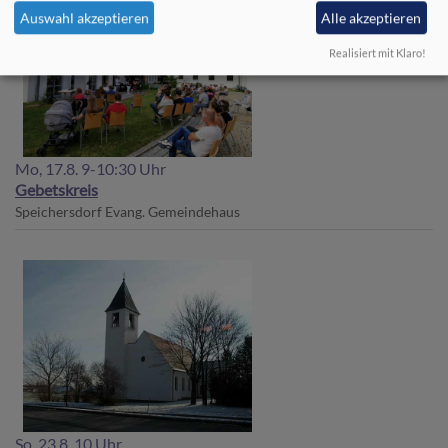
Auswahl akzeptieren
Alle akzeptieren
Realisiert mit Klaro!
Mo, 17.8. 9-10:30 Uhr
Gebetskreis
Speichersdorf
Evang. Gemeindehaus
So, 23.8. 10 Uhr